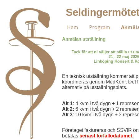
Seldingermötet
Hem
Program
Anmäla
Anmälan utställning
Tack för att ni väljer att ställa ut 
21 - 22 maj 202
Linköping Konsert & K
En teknisk utställning kommer att 
koordineras genom MedKonf. Det fi
alternativ på utställningsplats.
Alt 1:
4 kvm i två dygn + 1 represen
Alt 2:
6 kvm i två dygn + 2 represen
Alt 3:
10 kvm i två dygn + 3 represe
Företaget faktureras och SSVIR öns
betalas
senast förfallodatumet.